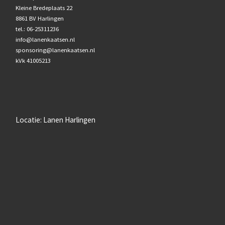
Kleine Bredeplaats 22
8861 BV Harlingen
tel.: 06-25311236
info@lanenkaatsen.nl
sponsoring@lanenkaatsen.nl
kVk 41005213
Locatie: Lanen Harlingen