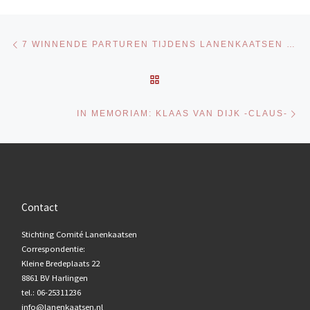
Bericht navigatie
Vorig bericht
7 WINNENDE PARTUREN TIJDENS LANENKAATSEN 2026
TERUG NAAR BERICHTENL
Vo
IN MEMORIAM: KLAAS VAN DIJK -CLAUS-
Contact
Stichting Comité Lanenkaatsen
Correspondentie:
Kleine Bredeplaats 22
8861 BV Harlingen
tel.: 06-25311236
info@lanenkaatsen.nl