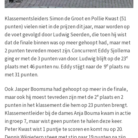
Klassementsleiders Simon de Groot en Pollie Kwast (51
punten) vielen niet in de prijzen dit jaar, maar worden op
de voet gevolgd door Ludwig Seerden, die toen hij wist
dat de finale binnen was op meer gehoopt had, maar met
2 punten tevreden moest zijn. Concurrent Eddy Sjollema
e
ging er met de 3 punten van door. Ludwig blijft op de 23
e
plaats met 46 punten nu. Eddy stijgt naar de 9
plaats nu
met 31 punten.
Ook Jasper Boomsma had gehoopt op meer in de finale,
e
maar ook hij moest tevreden zijn met de 2
plaats en 2
punten in het klassement die hem op 23 punten brengt.
Klassementleider bij de dames Anja Bouma kwam in actie
in groep 7, maar wist geen punten te halen deze keer.
Peter Kwast wist 1 puntje te scoren en komt nu op 20.
Dennis Wijnjeterp steeg met stip naar 19 punten na zijn