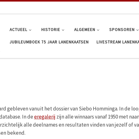
ACTUEEL
HISTORIE
ALGEMEEN
SPONSOREN
JUBILEUMBOEK 75 JAAR LANENKAATSEN
LIVESTREAM LANENK
rd gebleven vanuit het dossier van Siebo Homminga. In de loop d
database. In de
eregalerij
zijn alle winnaars vanaf 1950 met naam
ichtelijk alle deelnames en resultaten vinden van jezelf of va
sen bekend.