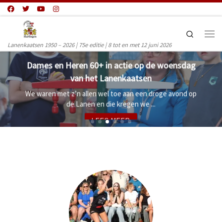
Ga naar inhoud
Search
Men
Lanenkaatsen 1950 – 2026 | 75e editie | 8 tot en met 12 juni 2026
es en Heren 60+ in actie op de woensdag
van het Lanenkaatsen
Ook 
aren met z’n allen wel toe aan een droge avond op
de Lanen en die kregen we ...
LEES MEER