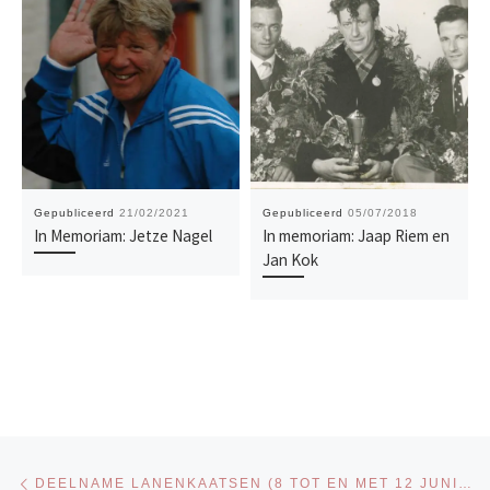
Gepubliceerd
21/02/2021
Gepubliceerd
05/07/2018
In Memoriam: Jetze Nagel
In memoriam: Jaap Riem en
Jan Kok
Bericht navigatie
Vorig bericht
DEELNAME LANENKAATSEN (8 TOT EN MET 12 JUNI) AL OVER DE 170!