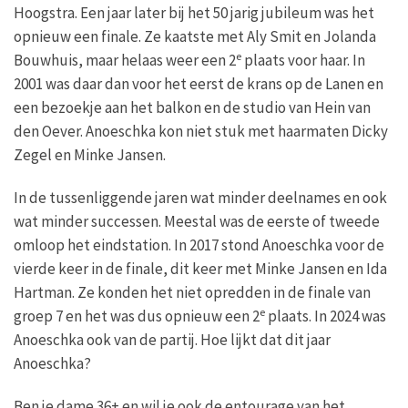
Hoogstra. Een jaar later bij het 50 jarig jubileum was het
opnieuw een finale. Ze kaatste met Aly Smit en Jolanda
e
Bouwhuis, maar helaas weer een 2
plaats voor haar. In
2001 was daar dan voor het eerst de krans op de Lanen en
een bezoekje aan het balkon en de studio van Hein van
den Oever. Anoeschka kon niet stuk met haarmaten Dicky
Zegel en Minke Jansen.
In de tussenliggende jaren wat minder deelnames en ook
wat minder successen. Meestal was de eerste of tweede
omloop het eindstation. In 2017 stond Anoeschka voor de
vierde keer in de finale, dit keer met Minke Jansen en Ida
Hartman. Ze konden het niet opredden in de finale van
e
groep 7 en het was dus opnieuw een 2
plaats. In 2024 was
Anoeschka ook van de partij. Hoe lijkt dat dit jaar
Anoeschka?
Ben je dame 36+ en wil je ook de entourage van het