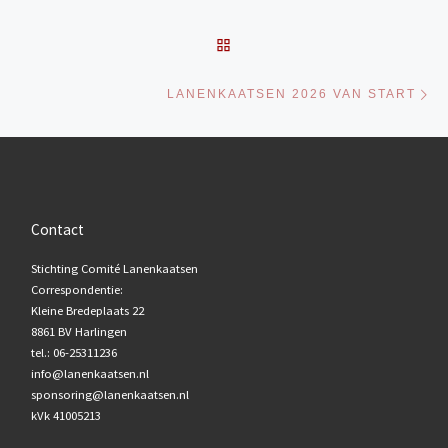
TERUG NAAR BERICHTENL
Vo
LANENKAATSEN 2026 VAN START
Contact
Stichting Comité Lanenkaatsen
Correspondentie:
Kleine Bredeplaats 22
8861 BV Harlingen
tel.: 06-25311236
info@lanenkaatsen.nl
sponsoring@lanenkaatsen.nl
kVk 41005213