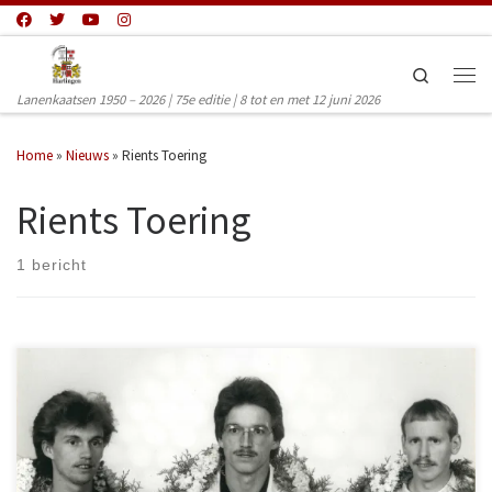
Ga naar inhoud
Search
Men
Lanenkaatsen 1950 – 2026 | 75e editie | 8 tot en met 12 juni 2026
Home
»
Nieuws
»
Rients Toering
Rients Toering
1 bericht
Afgelopen week kwam het trieste bericht dat na een kort ziekbed Rients
Toering is overleden. “Rienkie” was één van die trouwe kaatsers, die
bijna nooit ontbrak op de lijst van het Lanenkaatsen. De eerste
deelname dateert van 1981 toen Rients 22 jaar oud was en in groep 2
deelnam. Het kan beste zijn dat hij hiervoor ook al van de partij was