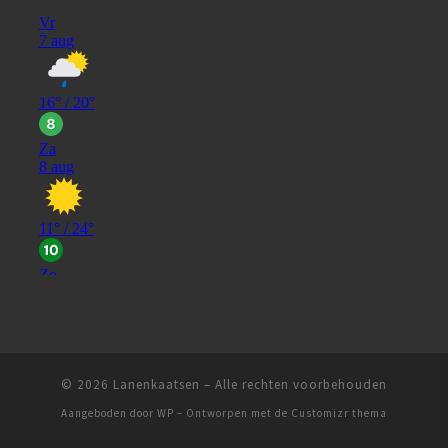
© 2026
Lanenkaatsen
– Alle rechten voorbehouden
Aangeboden door
WP
– Ontworpen met de
Customizr thema