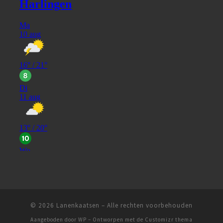
© 2026
Lanenkaatsen
– Alle rechten voorbehouden
Aangeboden door
WP
– Ontworpen met de
Customizr thema