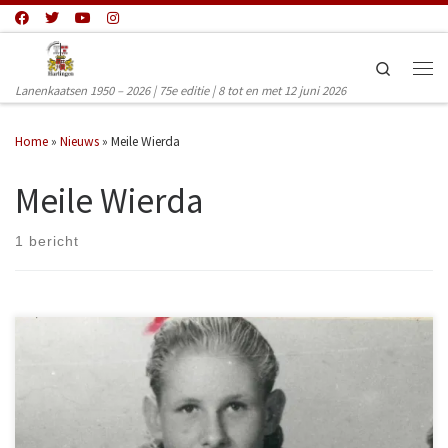
Ga naar inhoud
Search
Men
Lanenkaatsen 1950 – 2026 | 75e editie | 8 tot en met 12 juni 2026
Home
»
Nieuws
»
Meile Wierda
Meile Wierda
1 bericht
Vorige maand overleed oud lanenkaatsenkoning Meile Wierda. Meile
was een deelnemer van het eerste uur en werd in 1950 geloot in partuur
11 met J. Knol en P. Veltman Sr. Hij nam toen deel aan groep 1 (12-17
jaar) Een jaar later wederom in groep 1 behaalde hij direct succes met
zijn maten Jopie de Vries en J. Bergsma, want ze pakten de eerste prijs