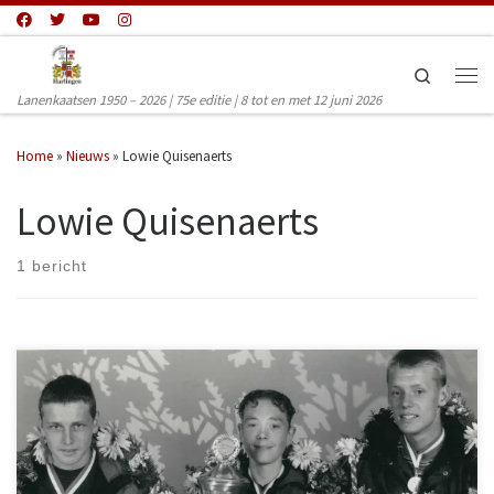
Ga naar inhoud
Search
Men
Lanenkaatsen 1950 – 2026 | 75e editie | 8 tot en met 12 juni 2026
Home
»
Nieuws
»
Lowie Quisenaerts
Lowie Quisenaerts
1 bericht
Lowie inmiddels 30’er doet naar verwachting voor de 19e keer mee dit
jaar aan de Lanen. Hij valt niet op door alle prijzen die hij bij elkaar
heeft gekaatst. Nee hij won de Lanen slechts 1 keer in 2003. Wat wel
bijzonder is te noemen dat hij één van de weinige kaatsers is die sinds
dat hij mee doet nog nooit een editie heeft gemist. Lowie kaatste voor