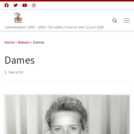
Ga naar inhoud
Search
Men
Lanenkaatsen 1950 – 2026 | 75e editie | 8 tot en met 12 juni 2026
Home
»
Nieuws
»
Dames
Dames
1 bericht
In deze rubriek willen we bijzondere kaatsers in het licht zetten, die op
hun eigen manier het Lanenkaatsen kleur hebben gegeven door hun
prestaties, persoonlijkheid of opvallende manier van kaatsen. Het
Lanenkaatsen kan putten uit een grote bron van informatie betreft
prestaties, deelnames, verslagen en foto’s. De kaatsvrouw, die er vanaf