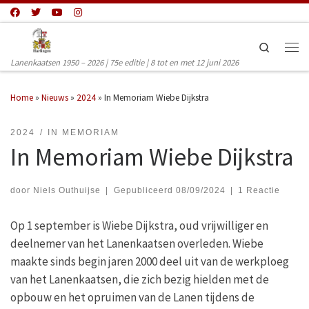
Ga naar inhoud
Search
Men
Lanenkaatsen 1950 – 2026 | 75e editie | 8 tot en met 12 juni 2026
Home
»
Nieuws
»
2024
»
In Memoriam Wiebe Dijkstra
2024
IN MEMORIAM
In Memoriam Wiebe Dijkstra
door
Niels Outhuijse
|
Gepubliceerd
08/09/2024
|
1 Reactie
Op 1 september is Wiebe Dijkstra, oud vrijwilliger en
deelnemer van het Lanenkaatsen overleden. Wiebe
maakte sinds begin jaren 2000 deel uit van de werkploeg
van het Lanenkaatsen, die zich bezig hielden met de
opbouw en het opruimen van de Lanen tijdens de