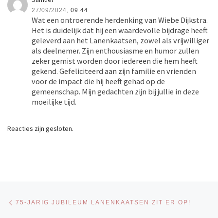
27/09/2024,
09:44
Wat een ontroerende herdenking van Wiebe Dijkstra.
Het is duidelijk dat hij een waardevolle bijdrage heeft
geleverd aan het Lanenkaatsen, zowel als vrijwilliger
als deelnemer. Zijn enthousiasme en humor zullen
zeker gemist worden door iedereen die hem heeft
gekend. Gefeliciteerd aan zijn familie en vrienden
voor de impact die hij heeft gehad op de
gemeenschap. Mijn gedachten zijn bij jullie in deze
moeilijke tijd.
Reacties zijn gesloten.
Bericht navigatie
Vorig bericht
75-JARIG JUBILEUM LANENKAATSEN ZIT ER OP!