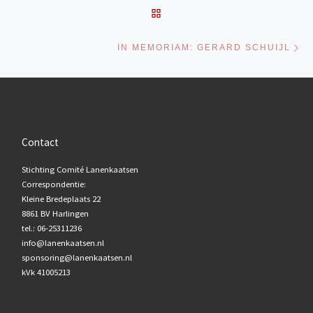
TERUG NAAR BERICHTENL
Vo
IN MEMORIAM: GERARD SCHUIJL
Contact
Stichting Comité Lanenkaatsen
Correspondentie:
Kleine Bredeplaats 22
8861 BV Harlingen
tel.: 06-25311236
info@lanenkaatsen.nl
sponsoring@lanenkaatsen.nl
kVk 41005213