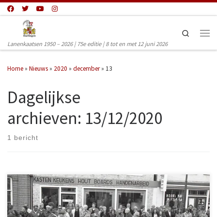
Ga naar inhoud
Search
Men
Lanenkaatsen 1950 – 2026 | 75e editie | 8 tot en met 12 juni 2026
Home
»
Nieuws
»
2020
»
december
»
13
Dagelijkse
archieven:
13/12/2020
1 bericht
Kent u ze nog: Klaas Knol, Sikke Olivier, Jan Galema, Arien Pascal, Klaas
de Jager, Rimmie Baarda, Jan van Dijk, Johny Ligthart, Meinte
Mensonides, Johan Halbesma, Drewis Smedinga en nog veel meer. Het