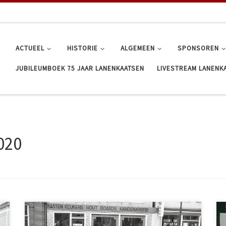
ACTUEEL
HISTORIE
ALGEMEEN
SPONSOREN
JUBILEUMBOEK 75 JAAR LANENKAATSEN
LIVESTREAM LANENK
020
Kent u ze nog: Klaas Knol, Sikke Olivier, Jan Galema, Arien