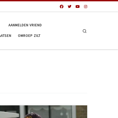
AANMELDEN VRIEND
Search
AATSEN
OMROEP ZILT
Alhoewel er dit jaar geen Lanenkaatsen plaats vond