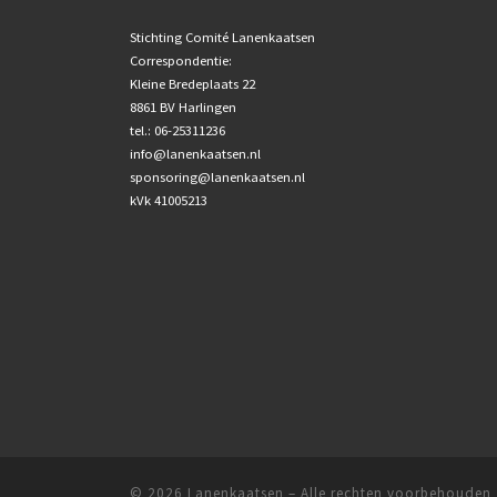
Stichting Comité Lanenkaatsen
Correspondentie:
Kleine Bredeplaats 22
8861 BV Harlingen
tel.: 06-25311236
info@lanenkaatsen.nl
sponsoring@lanenkaatsen.nl
kVk 41005213
© 2026
Lanenkaatsen
– Alle rechten voorbehouden