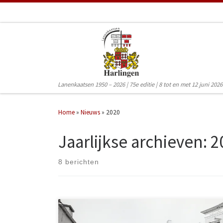
Ga naar inhoud
Lanenkaatsen 1950 – 2026 | 75e editie | 8 tot en met 12 juni 2026
Home
»
Nieuws
»
2020
Jaarlijkse archieven:
2
8 berichten
Beste kaatsliefhebbers, Wat een tijd. Het is spannend. We