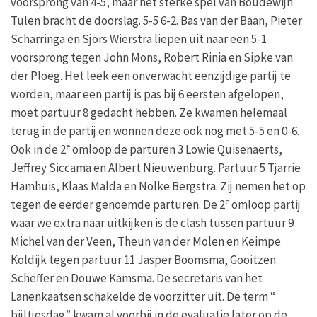
voorsprong van 4-5, maar het sterke spel van Boudewijn
Tulen bracht de doorslag. 5-5 6-2. Bas van der Baan, Pieter
Scharringa en Sjors Wierstra liepen uit naar een 5-1
voorsprong tegen John Mons, Robert Rinia en Sipke van
der Ploeg. Het leek een onverwacht eenzijdige partij te
worden, maar een partij is pas bij 6 eersten afgelopen,
moet partuur 8 gedacht hebben. Ze kwamen helemaal
terug in de partij en wonnen deze ook nog met 5-5 en 0-6.
e
Ook in de 2
omloop de parturen 3 Lowie Quisenaerts,
Jeffrey Siccama en Albert Nieuwenburg. Partuur 5 Tjarrie
Hamhuis, Klaas Malda en Nolke Bergstra. Zij nemen het op
e
tegen de eerder genoemde parturen. De 2
omloop partij
waar we extra naar uitkijken is de clash tussen partuur 9
Michel van der Veen, Theun van der Molen en Keimpe
Koldijk tegen partuur 11 Jasper Boomsma, Gooitzen
Scheffer en Douwe Kamsma. De secretaris van het
Lanenkaatsen schakelde de voorzitter uit. De term “
bijltjesdag” kwam al voorbij in de evaluatie later op de