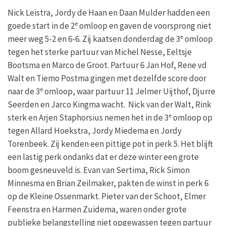
Nick Leistra, Jordy de Haan en Daan Mulder hadden een
e
goede start in de 2
omloop en gaven de voorsprong niet
e
meer weg 5-2 en 6-6. Zij kaatsen donderdag de 3
omloop
tegen het sterke partuur van Michel Nesse, Eeltsje
Bootsma en Marco de Groot. Partuur 6 Jan Hof, Rene vd
Walt en Tiemo Postma gingen met dezelfde score door
e
naar de 3
omloop, waar partuur 11 Jelmer Uijthof, Djurre
Seerden en Jarco Kingma wacht. Nick van der Walt, Rink
e
sterk en Arjen Staphorsius nemen het in de 3
omloop op
tegen Allard Hoekstra, Jordy Miedema en Jordy
Torenbeek. Zij kenden een pittige pot in perk 5. Het blijft
een lastig perk ondanks dat er deze winter een grote
boom gesneuveld is. Evan van Sertima, Rick Simon
Minnesma en Brian Zeilmaker, pakten de winst in perk 6
op de Kleine Ossenmarkt. Pieter van der Schoot, Elmer
Feenstra en Harmen Zuidema, waren onder grote
publieke belangstelling niet opgewassen tegen partuur