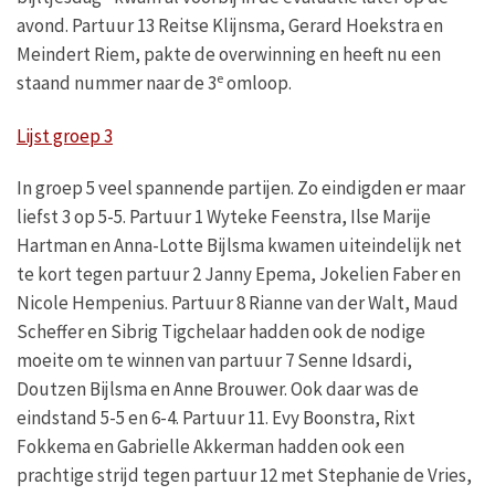
avond. Partuur 13 Reitse Klijnsma, Gerard Hoekstra en
Meindert Riem, pakte de overwinning en heeft nu een
e
staand nummer naar de 3
omloop.
Lijst groep 3
In groep 5 veel spannende partijen. Zo eindigden er maar
liefst 3 op 5-5. Partuur 1 Wyteke Feenstra, Ilse Marije
Hartman en Anna-Lotte Bijlsma kwamen uiteindelijk net
te kort tegen partuur 2 Janny Epema, Jokelien Faber en
Nicole Hempenius. Partuur 8 Rianne van der Walt, Maud
Scheffer en Sibrig Tigchelaar hadden ook de nodige
moeite om te winnen van partuur 7 Senne Idsardi,
Doutzen Bijlsma en Anne Brouwer. Ook daar was de
eindstand 5-5 en 6-4. Partuur 11. Evy Boonstra, Rixt
Fokkema en Gabrielle Akkerman hadden ook een
prachtige strijd tegen partuur 12 met Stephanie de Vries,