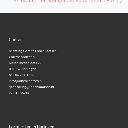
VERMAKELIJKE WOENSDAGAVOND OP DE LANEN
Contact
Stichting Comité Lanenkaatsen
Correspondentie:
Kleine Bredeplaats 22
8861 BV Harlingen
tel.: 06-25311236
info@lanenkaatsen.nl
sponsoring@lanenkaatsen.nl
kVk 41005213
Locatie: Lanen Harlingen