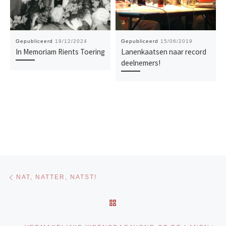
Gepubliceerd
19/12/2024
Gepubliceerd
15/06/2019
In Memoriam Rients Toering
Lanenkaatsen naar record
deelnemers!
Bericht navigatie
Vorig bericht
NAT, NATTER, NATST!
TERUG NAAR BERICHTENL
Vo