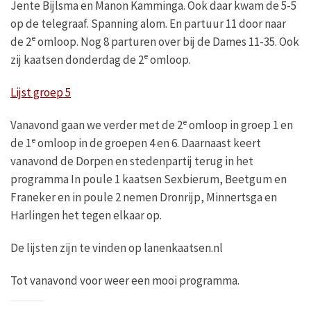
Jente Bijlsma en Manon Kamminga. Ook daar kwam de 5-5
op de telegraaf. Spanning alom. En partuur 11 door naar
e
de 2
omloop. Nog 8 parturen over bij de Dames 11-35. Ook
e
zij kaatsen donderdag de 2
omloop.
Lijst groep 5
e
Vanavond gaan we verder met de 2
omloop in groep 1 en
e
de 1
omloop in de groepen 4 en 6. Daarnaast keert
vanavond de Dorpen en stedenpartij terug in het
programma In poule 1 kaatsen Sexbierum, Beetgum en
Franeker en in poule 2 nemen Dronrijp, Minnertsga en
Harlingen het tegen elkaar op.
De lijsten zijn te vinden op lanenkaatsen.nl
Tot vanavond voor weer een mooi programma.