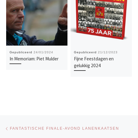
Gepubliceerd
24/01/2024
Gepubliceerd
21/12/2023
In Memoriam: Piet Mulder
Fijne Feestdagen en
gelukkig 2024
Bericht navigatie
Vorig bericht
FANTASTISCHE FINALE-AVOND LANENKAATSEN