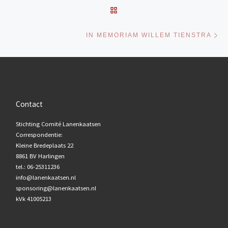
TERUG NAAR BERICHTENL
Vo
IN MEMORIAM WILLEM TIENSTRA
Contact
Stichting Comité Lanenkaatsen
Correspondentie:
Kleine Bredeplaats 22
8861 BV Harlingen
tel.: 06-25311236
info@lanenkaatsen.nl
sponsoring@lanenkaatsen.nl
kVk 41005213