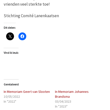
vrienden veel sterkte toe!
Stichting Comité Lanenkaatsen
Dit delen:
Vind ik leuk:
Gerelateerd
In Memoriam Geert van Slooten
In Memoriam Johannes
10/05/2022
Brandsma
In "2022"
03/04/2023
In "2023"