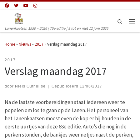
Ga naar inhoud
Search
Men
Lanenkaatsen 1950 – 2026 | 75e editie | 8 tot en met 12 juni 2026
Home
»
Nieuws
»
2017
»
Verslag maandag 2017
2017
Verslag maandag 2017
door
Niels Outhuijse
|
Gepubliceerd
12/06/2017
Na de laatste voorbereidingen staat iedereen weer te
popelen om los te gaan op de Lanen. Het personeel van
het Lanenkaatsen moest even de kop er bij houden in de
eerste uurtjes van deze 68e editie. Auto’s die nog in de
perken stonden, de bankjes weer netjes naast de perken,