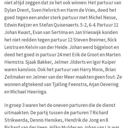
niet altijd zeggen dat ze het ook winnen. Het partuur van
Dylan Drent, Sven Helvrich en Harm de Vries, deed het
goed tegen een ander sterk partuur met Michel Nesse,
Edwin Keijzer en Stefan Quisenaerts. 5-2, 6-4. Partuur 11
Johan Kwast, Evan van Sertima en Jan Vrieswijk konden
het niet redden tegen partuur 12 Steven Breimer, Nick
Leistra en Kelvin van der Heide. Johan werd bijgeloot en
deed het goed in partuur 24 met Erik de Groot en Marten
Hiemstra. Sjaak Bakker, Jelmer Jilderts en Igor Kuiper
waren kansloos. Ook het partuur van Harry Mons, Brian
Zeilmaker en Jelmer van der Meer maakten geen fout. Ze
wonnen afgtekend van Tjalling Feenstra, Arjan Oevering
en Michael Heeringa.
In groep 3 waren het de oneven parturen die de dienst
uitmaakten. De partij tussen de parturen 7 Richard
Strikwerda, Dennis Henskes, Hendrik de Jong en 8
Richard van der Veen, Hilko Mulder en Johan van IJs was