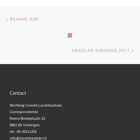
Bericht navigatie
Vorig bericht
BENNIE HOF
TERUG NAAR BERICHTENL
Vo
VERSLAG DINSDAG 2017
Contact
Stichting Comité Lanenkaatsen
Correspondentie:
Kleine Bredeplaats 22
8861 BV Harlingen
tel.: 06-25311236
info@lanenkaatsen.nl