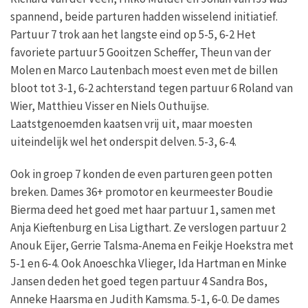
spannend, beide parturen hadden wisselend initiatief.
Partuur 7 trok aan het langste eind op 5-5, 6-2 Het
favoriete partuur 5 Gooitzen Scheffer, Theun van der
Molen en Marco Lautenbach moest even met de billen
bloot tot 3-1, 6-2 achterstand tegen partuur 6 Roland van
Wier, Matthieu Visser en Niels Outhuijse.
Laatstgenoemden kaatsen vrij uit, maar moesten
uiteindelijk wel het onderspit delven. 5-3, 6-4.
Ook in groep 7 konden de even parturen geen potten
breken. Dames 36+ promotor en keurmeester Boudie
Bierma deed het goed met haar partuur 1, samen met
Anja Kieftenburg en Lisa Ligthart. Ze verslogen partuur 2
Anouk Eijer, Gerrie Talsma-Anema en Feikje Hoekstra met
5-1 en 6-4. Ook Anoeschka Vlieger, Ida Hartman en Minke
Jansen deden het goed tegen partuur 4 Sandra Bos,
Anneke Haarsma en Judith Kamsma. 5-1, 6-0. De dames