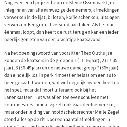
Nog even een lijntje er bij op de Kleine Ossenmarkt, de
inleg innen van alle aanwezige deelnemers, afmeldingen
verwerken in de lijst, bijloten, koffie schenken, uitslagen
verwerken. Een grote diversiteit aan taken. Als het dan
éénmaal loopt, dan keert de rust terug en kan een ieder
heerlijk genieten van een prachtige kaatsavond.
Na het openingswoord van voorzitter Theo Outhuijse
konden de kaatsers in de groepen 1 (11-16 jaar), 2 (17-35
jaar), 3 (36-49 jaar) en de nieuwe damesgroep 7 (36+ jaar)
dan eindelijk los. In perk 4 moest er helaas om een auto
heen gekaatst worden, wat wel degelijk invloed heeft op
het spel, maar dat hoort uiteraard ook bij het
Lanenkaatsen. Het was af en toe even schuiven met
keurmeesters, omdat zij zelf ook vaak deelnemer zijn,
maar onder leiding van hoofdscheidsrechter Melle Zegel
stond alles op de rit. Door een aantal afmeldingen in
groep 2, was het voor de wedstrijdleiding even puzzelen