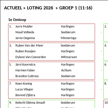
ACTUEEL » LOTING 2026 » GROEP 1 (11-16)
1e Omloop
1.
Jurre Mulder
Harlingen
2.
Noud Volbeda
Sexbierum
-
Jarno Oegema
Minnertsga
3.
Ruben Van der Meer
Sexbierum
4.
Ruben Roosjen
Harlingen
-
Dylano Van Coevorden
Witmarsum
5.
Järvi Koornstra
Harlingen
6.
Harmen Faber
Achlum
-
Brandon Cuttress
Sexbierum
7.
Koen Koning
Harlingen
8.
Lucas Vlieger
Harlingen
-
Berend Zijlstra
Harlingen
9.
Kelechi Obinna Amadi
Sexbierum
10