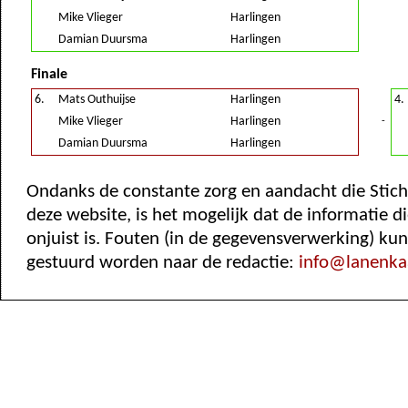
Mike Vlieger
Harlingen
Damian Duursma
Harlingen
Finale
6.
Mats Outhuijse
Harlingen
4.
Mike Vlieger
Harlingen
-
Damian Duursma
Harlingen
Ondanks de constante zorg en aandacht die Stich
deze website, is het mogelijk dat de informatie 
onjuist is. Fouten (in de gegevensverwerking) ku
gestuurd worden naar de redactie:
info@lanenka